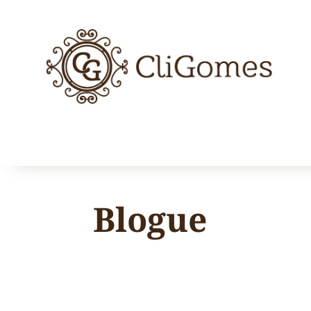
Blogue
Em dezembro de 2019 quando a CliGomes ini