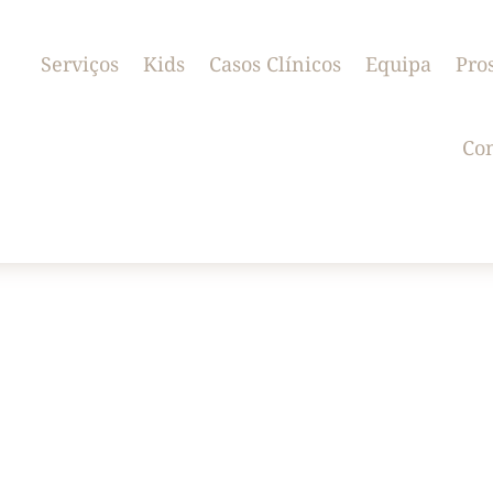
Serviços
Kids
Casos Clínicos
Equipa
Pro
Con
ciou atividade na vila de Sever do Vouga, assumiu como missão t