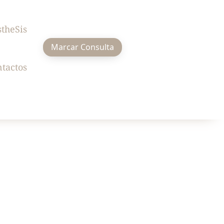
stheSis
Marcar Consulta
tactos
razer a esta região o maior número de