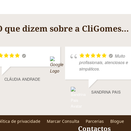
O que dizem sobre a CliGomes…
Muito
profissionais, atenciosos e
simpáticos.
CLÁUDIA ANDRADE
SANDRINA PAIS
lítica de privacidade
Marcar Consulta
Parcerias
Blogue
Contactos