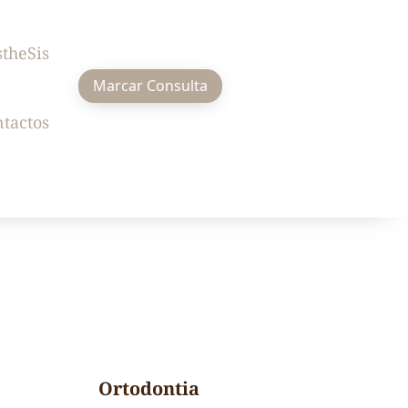
stheSis
Marcar Consulta
tactos
Ortodontia