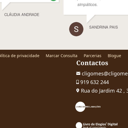
simpáticos.
CLÁUDIA ANDRADE
SANDRINA PAIS
lítica de privacidade
Marcar Consulta
Parcerias
Blogue
Contactos
cligomes@cligome

919 632 244

Rua do Jardim 42 ,
