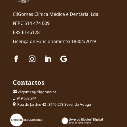
CliGomes Clínica Médica e Dentária, Lda.
NIPC 514 474 009
ERS E146128
Licença de Funcionamento 18304/2019
Contactos
cligomes@cligomes.pt

919 632 244

Rua do Jardim 42 , 3740-273 Sever do Vouga
