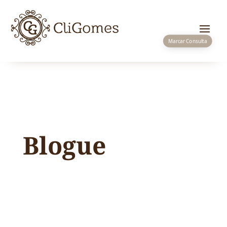
Marcar Consulta
Blogue
Em dezembro de 2019 quando a CliGomes
iniciou atividade na vila de Sever do Vouga,
assumiu como missão trazer a esta região o