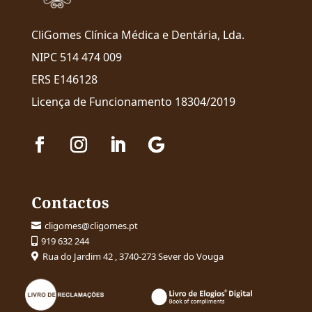
CliGomes Clínica Médica e Dentária, Lda.
NIPC 514 474 009
ERS E146128
Licença de Funcionamento 18304/2019
Contactos
cligomes@cligomes.pt

919 632 244

Rua do Jardim 42 , 3740-273 Sever do Vouga
