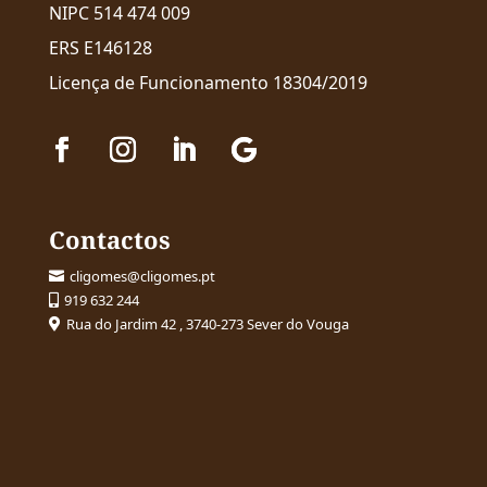
NIPC 514 474 009
ERS E146128
Licença de Funcionamento 18304/2019
Contactos
cligomes@cligomes.pt

919 632 244

Rua do Jardim 42 , 3740-273 Sever do Vouga
