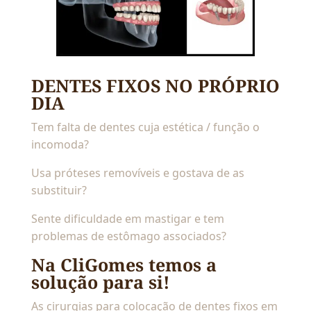
DENTES FIXOS NO PRÓPRIO
DIA
Tem falta de dentes cuja estética / função o
incomoda?
Usa próteses removíveis e gostava de as
substituir?
Sente dificuldade em mastigar e tem
problemas de estômago associados?
Na CliGomes temos a
solução para si!
As cirurgias para colocação de dentes fixos em