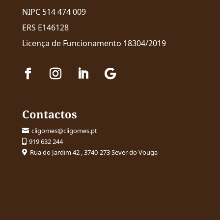
NIPC 514 474 009
ERS E146128
Licença de Funcionamento 18304/2019
Contactos
cligomes@cligomes.pt

919 632 244

Rua do Jardim 42 , 3740-273 Sever do Vouga
